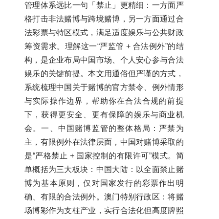
管理体系远比一句「禁止」更精细：一方面严
格打击非法赌博与跨境赌博，另一方面通过合
法彩票与特区模式，满足适度娱乐与公共财政
筹资需求。理解这一“严监管 + 合法例外”的结
构，是企业布局中国市场、个人安心参与合法
娱乐的关键前提。本文用通俗但严谨的方式，
系统梳理中国关于赌博的官方禁令、例外情形
与实际操作边界，帮助你在合法合规的前提
下，获得更安全、更有保障的娱乐与商业机
会。一、中国赌博监管的整体格局：严禁为
主，有限例外在法律层面，中国对赌博采取的
是“严格禁止 + 国家控制的有限许可”模式。简
单概括为三大板块：中国大陆：以全面禁止赌
博为基本原则，仅对国家发行的彩票作出明
确、有限的合法例外。澳门特别行政区：将赌
场博彩作为支柱产业，实行合法化但高度牌照