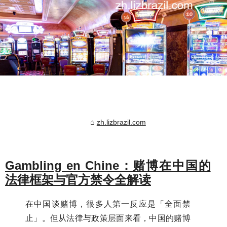
zh.lizbrazil.com
Gambling en Chine：赌博在中国的
法律框架与官方禁令全解读
在中国谈赌博，很多人第一反应是「全面禁
止」。但从法律与政策层面来看，中国的赌博